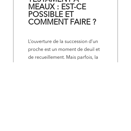
MEAUX : EST-CE
POSSIBLE ET
COMMENT FAIRE ?
L’ouverture de la succession d’un
proche est un moment de deuil et
de recueillement. Mais parfois, la
lecture du testament par le notaire
provoque un choc, un sentiment
d’injustice profond. Vous
découvrez que les dernières
volontés du défunt vous semblent
incohérentes, qu’elles avantagent
de manière suspecte une personne
au détriment des héritiers
légitimes, ou qu’elles […]