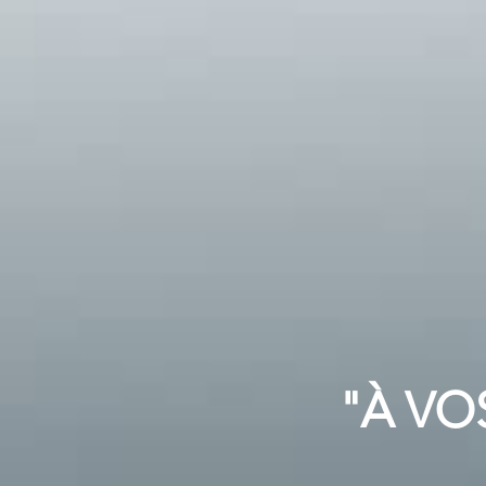
"À VO