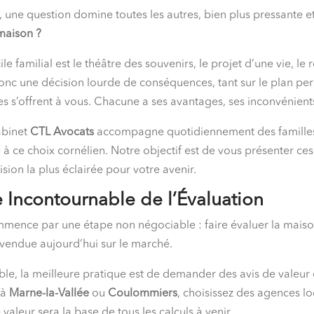
, une question domine toutes les autres, bien plus pressante
 maison ?
e familial est le théâtre des souvenirs, le projet d’une vie, le
onc une décision lourde de conséquences, tant sur le plan pers
es s’offrent à vous. Chacune a ses avantages, ses inconvénients
cabinet
CTL Avocats
accompagne quotidiennement des famille
 à ce choix cornélien. Notre objectif est de vous présenter ces
sion la plus éclairée pour votre avenir.
e Incontournable de l’Évaluation
ommence par une étape non négociable : faire évaluer la mais
re vendue aujourd’hui sur le marché.
ble, la meilleure pratique est de demander des avis de valeur
 à
Marne-la-Vallée
ou
Coulommiers
, choisissez des agences lo
valeur sera la base de tous les calculs à venir.