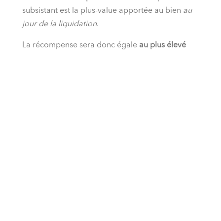
subsistant est la plus-value apportée au bien
au
jour de la liquidation
.
La récompense sera donc égale
au plus élevé
des deux montants : la dépense faite OU le profit
subsistant.
Exemple chiffré pour bien comprendre :
En 2010, vous héritez de
20 000 €
(votre dépense
propre).
Vous utilisez cette somme pour transformer le
grenier de votre maison (bien commun) en une
magnifique suite parentale.
En 2024, au moment du divorce, la maison vaut
400 000 €. Sans ces travaux, des experts estiment
qu’elle ne vaudrait que 350 000 €.
Le
profit subsistant
(la plus-value créée par vos