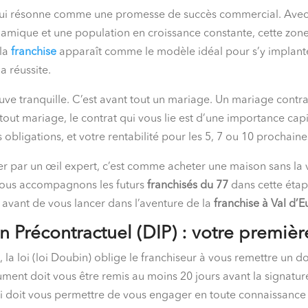
ui résonne comme une promesse de succès commercial. Avec 
dynamique et une population en croissance constante, cette zo
 la
franchise
apparaît comme le modèle idéal pour s’y implante
 réussite.
leuve tranquille. C’est avant tout un mariage. Un mariage cont
tout mariage, le contrat qui vous lie est d’une importance cap
 obligations, et votre rentabilité pour les 5, 7 ou 10 prochain
uer par un œil expert, c’est comme acheter une maison sans la v
 nous accompagnons les futurs
franchisés du 77
dans cette étap
ls avant de vous lancer dans l’aventure de la
franchise à Val d’
 Précontractuel (DIP) : votre premiè
, la loi (loi Doubin) oblige le franchiseur à vous remettre un
ment doit vous être remis au moins 20 jours avant la signatur
qui doit vous permettre de vous engager en toute connaissance