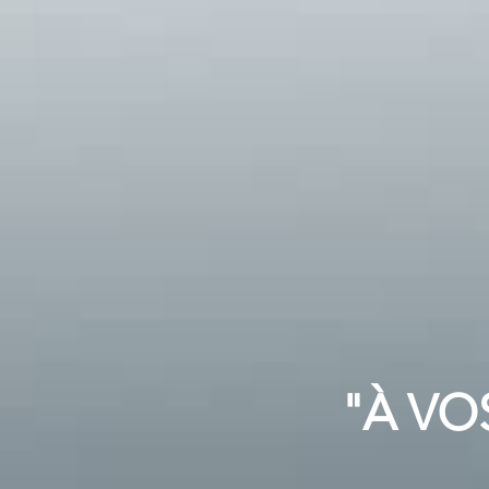
"À VO