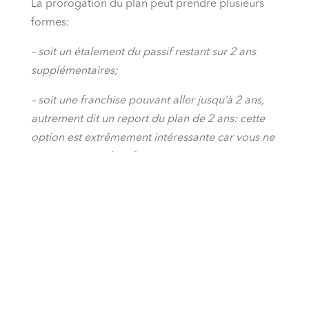
La prorogation du plan peut prendre plusieurs
formes:
– soit un étalement du passif restant sur 2 ans
supplémentaires;
– soit une franchise pouvant aller jusqu’à 2 ans,
autrement dit un report du plan de 2 ans: cette
option est extrêmement intéressante car vous ne
payez rien pendant 2 ans.
Il est probable que ce dispositif ne soit pas
reconduit en 2022, ou peut-être sera-t-il alors
limité à des secteurs spécifiques
(évènementiels, hôtellerie/restauration,
transports aériens…).