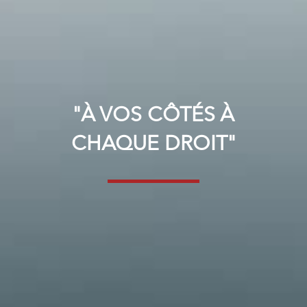
"À VOS CÔTÉS À
CHAQUE DROIT"