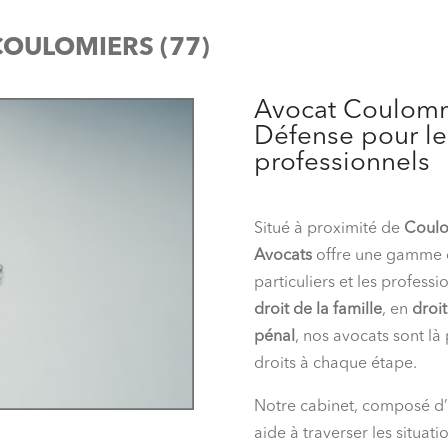
COULOMIERS (77)
Avocat Coulommi
Défense pour les
professionnels
Situé à proximité de
Coul
Avocats
offre une gamme c
particuliers et les profess
droit de la famille
, en
droit
pénal
, nos avocats sont l
droits à chaque étape.
Notre cabinet, composé d’a
aide à traverser les situat