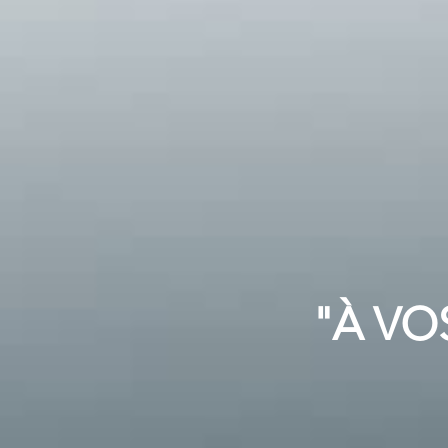
"À VO